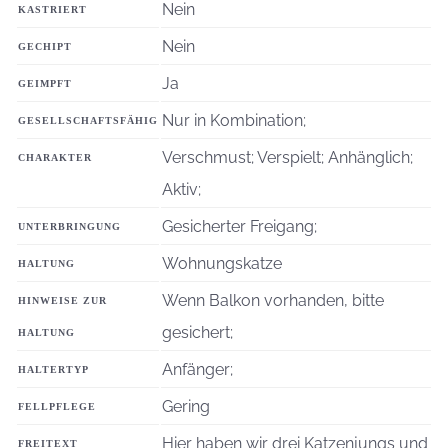
Nein
KASTRIERT
Nein
GECHIPT
Ja
GEIMPFT
Nur in Kombination;
GESELLSCHAFTSFÄHIG
Verschmust; Verspielt; Anhänglich;
CHARAKTER
Aktiv;
Gesicherter Freigang;
UNTERBRINGUNG
Wohnungskatze
HALTUNG
Wenn Balkon vorhanden, bitte
HINWEISE ZUR
gesichert;
HALTUNG
Anfänger;
HALTERTYP
Gering
FELLPFLEGE
Hier haben wir drei Katzenjungs und
FREITEXT