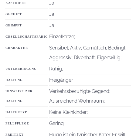
Ja
KASTRIERT
Ja
GECHIPT
Ja
GEIMPFT
Einzelkatze;
GESELLSCHAFTSFÄHIG
Sensibel; Aktiv; Gemütlich; Bedingt
CHARAKTER
Aggressiv; Divenhaft; Eigenwillig;
Ruhig;
UNTERBRINGUNG
Freigänger
HALTUNG
Verkehrsberuhigte Gegend;
HINWEISE ZUR
Ausreichend Wohnraum;
HALTUNG
Keine Kleinkinder;
HALTERTYP
Gering
FELLPFLEGE
Hugo ist ein typischer Kater. Er will
FREITEXT