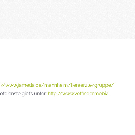
p://www.jameda.de/mannheim/tieraerzte/gruppe/
otdienste gibt’s unter:
http://www.vetfinder.mobi/
.