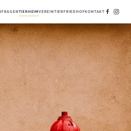
N
FRAGEN
TIERHEIM
VEREIN
TIERFRIEDHOF
KONTAKT