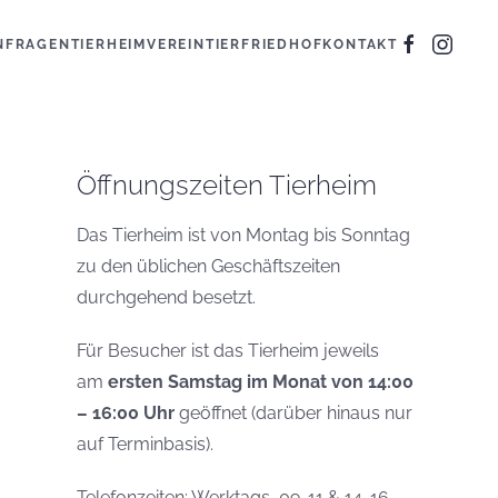
N
FRAGEN
TIERHEIM
VEREIN
TIERFRIEDHOF
KONTAKT
Öffnungszeiten Tierheim
Das Tierheim ist von Montag bis Sonntag
zu den üblichen Geschäftszeiten
durchgehend besetzt.
Für Besucher ist das Tierheim jeweils
am
ersten Samstag im Monat von 14:00
– 16:00 Uhr
geöffnet (darüber hinaus nur
auf Terminbasis).
Telefonzeiten: Werktags, 09-11 & 14-16