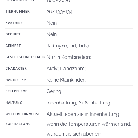
14.05.2026
IM TIERHEIM SEIT
26/133+134
TIERNUMMER
Nein
KASTRIERT
Nein
GECHIPT
Ja (myxo,rhd,rhd2)
GEIMPFT
Nur in Kombination;
GESELLSCHAFTSFÄHIG
Aktiv; Handzahm;
CHARAKTER
Keine Kleinkinder;
HALTERTYP
Gering
FELLPFLEGE
Innenhaltung; Außenhaltung;
HALTUNG
Aktuell leben sie in Innenhaltung;
WEITERE HINWEISE
wenn die Temperaturen wärmer sind,
ZUR HALTUNG
würden sie sich über ein