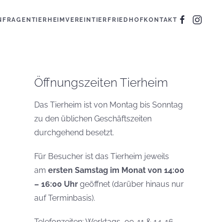
N
FRAGEN
TIERHEIM
VEREIN
TIERFRIEDHOF
KONTAKT
Öffnungszeiten Tierheim
Das Tierheim ist von Montag bis Sonntag
zu den üblichen Geschäftszeiten
durchgehend besetzt.
Für Besucher ist das Tierheim jeweils
am
ersten Samstag im Monat von 14:00
– 16:00 Uhr
geöffnet (darüber hinaus nur
auf Terminbasis).
Telefonzeiten: Werktags, 09-11 & 14-16