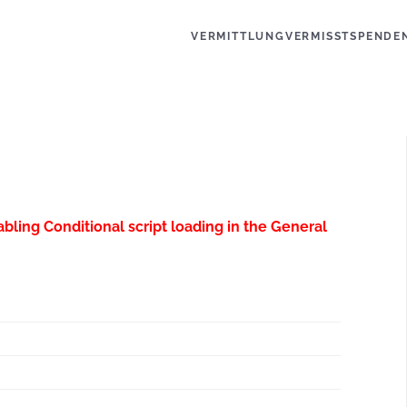
VERMITTLUNG
VERMISST
SPENDE
abling Conditional script loading in the General