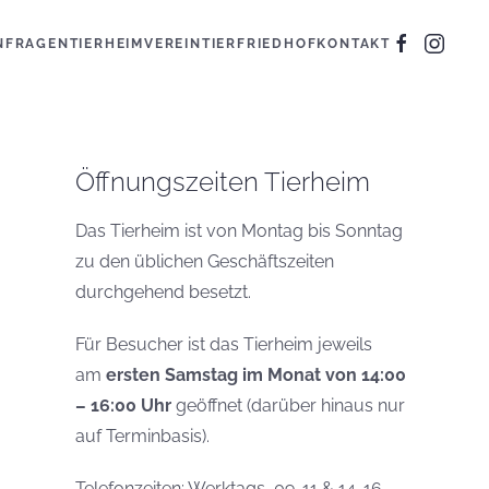
N
FRAGEN
TIERHEIM
VEREIN
TIERFRIEDHOF
KONTAKT
Öffnungszeiten Tierheim
Das Tierheim ist von Montag bis Sonntag
zu den üblichen Geschäftszeiten
durchgehend besetzt.
Für Besucher ist das Tierheim jeweils
am
ersten Samstag im Monat von 14:00
– 16:00 Uhr
geöffnet (darüber hinaus nur
auf Terminbasis).
Telefonzeiten: Werktags, 09-11 & 14-16