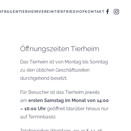
N
FRAGEN
TIERHEIM
VEREIN
TIERFRIEDHOF
KONTAKT
Öffnungszeiten Tierheim
Das Tierheim ist von Montag bis Sonntag
zu den üblichen Geschäftszeiten
durchgehend besetzt.
Für Besucher ist das Tierheim jeweils
am
ersten Samstag im Monat von 14:00
– 16:00 Uhr
geöffnet (darüber hinaus nur
auf Terminbasis).
Telefonzeiten: Werktags, 09-11 & 14-16