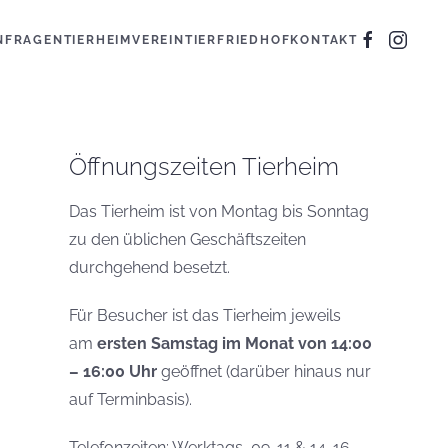
N
FRAGEN
TIERHEIM
VEREIN
TIERFRIEDHOF
KONTAKT
Öffnungszeiten Tierheim
Das Tierheim ist von Montag bis Sonntag
zu den üblichen Geschäftszeiten
durchgehend besetzt.
Für Besucher ist das Tierheim jeweils
am
ersten Samstag im Monat von 14:00
– 16:00 Uhr
geöffnet (darüber hinaus nur
auf Terminbasis).
Telefonzeiten: Werktags, 09-11 & 14-16