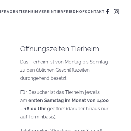
N
FRAGEN
TIERHEIM
VEREIN
TIERFRIEDHOF
KONTAKT
Öffnungszeiten Tierheim
Das Tierheim ist von Montag bis Sonntag
zu den üblichen Geschäftszeiten
durchgehend besetzt.
Für Besucher ist das Tierheim jeweils
am
ersten Samstag im Monat von 14:00
– 16:00 Uhr
geöffnet (darüber hinaus nur
auf Terminbasis).
Telefonzeiten: Werktags, 09-11 & 14-16