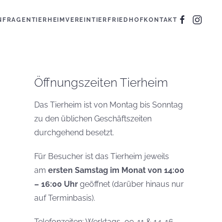
N
FRAGEN
TIERHEIM
VEREIN
TIERFRIEDHOF
KONTAKT
Öffnungszeiten Tierheim
Das Tierheim ist von Montag bis Sonntag
zu den üblichen Geschäftszeiten
durchgehend besetzt.
Für Besucher ist das Tierheim jeweils
am
ersten Samstag im Monat von 14:00
– 16:00 Uhr
geöffnet (darüber hinaus nur
auf Terminbasis).
Telefonzeiten: Werktags, 09-11 & 14-16