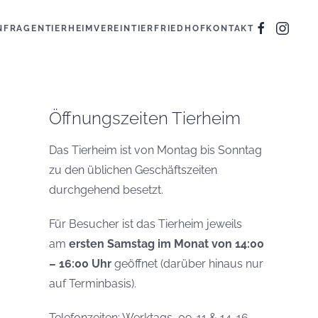
N
FRAGEN
TIERHEIM
VEREIN
TIERFRIEDHOF
KONTAKT
Öffnungszeiten Tierheim
Das Tierheim ist von Montag bis Sonntag
zu den üblichen Geschäftszeiten
durchgehend besetzt.
Für Besucher ist das Tierheim jeweils
am
ersten Samstag im Monat von 14:00
– 16:00 Uhr
geöffnet (darüber hinaus nur
auf Terminbasis).
Telefonzeiten: Werktags, 09-11 & 14-16