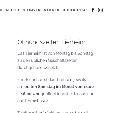
N
FRAGEN
TIERHEIM
VEREIN
TIERFRIEDHOF
KONTAKT
Öffnungszeiten Tierheim
Das Tierheim ist von Montag bis Sonntag
zu den üblichen Geschäftszeiten
durchgehend besetzt.
Für Besucher ist das Tierheim jeweils
am
ersten Samstag im Monat von 14:00
– 16:00 Uhr
geöffnet (darüber hinaus nur
auf Terminbasis).
Telefonzeiten: Werktags, 09-11 & 14-16