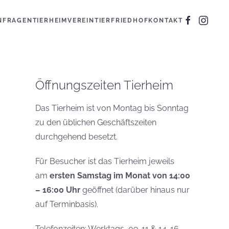
N
FRAGEN
TIERHEIM
VEREIN
TIERFRIEDHOF
KONTAKT
Öffnungszeiten Tierheim
Das Tierheim ist von Montag bis Sonntag
zu den üblichen Geschäftszeiten
durchgehend besetzt.
Für Besucher ist das Tierheim jeweils
am
ersten Samstag im Monat von 14:00
– 16:00 Uhr
geöffnet (darüber hinaus nur
auf Terminbasis).
Telefonzeiten: Werktags, 09-11 & 14-16