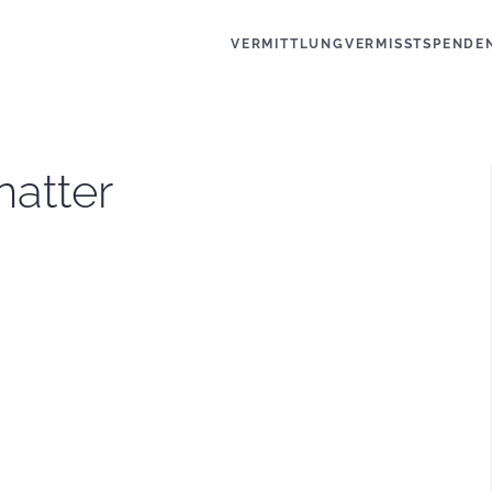
VERMITTLUNG
VERMISST
SPENDE
natter