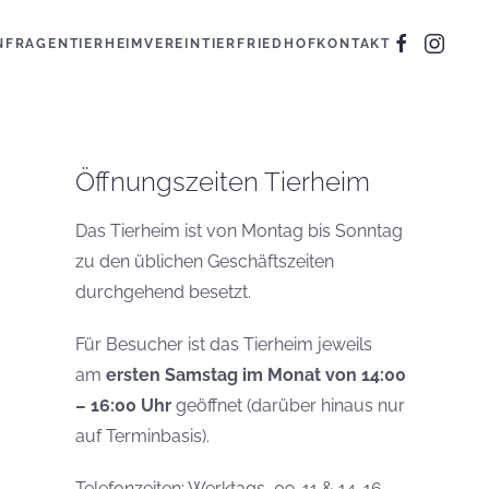
N
FRAGEN
TIERHEIM
VEREIN
TIERFRIEDHOF
KONTAKT
Öffnungszeiten Tierheim
Das Tierheim ist von Montag bis Sonntag
zu den üblichen Geschäftszeiten
durchgehend besetzt.
Für Besucher ist das Tierheim jeweils
am
ersten Samstag im Monat von 14:00
– 16:00 Uhr
geöffnet (darüber hinaus nur
auf Terminbasis).
Telefonzeiten: Werktags, 09-11 & 14-16