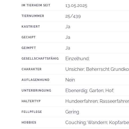
13.05.2025
IM TIERHEIM SEIT
25/439
TIERNUMMER
Ja
KASTRIERT
Ja
GECHIPT
Ja
GEIMPFT
Einzelhund;
GESELLSCHAFTSFÄHIG
Unsicher; Beherrscht Grundk
CHARAKTER
Nein
AUFLAGENHUND
Ebenerdig; Garten; Hof;
UNTERBRINGUNG
Hundeerfahren; Rasseerfahren;
HALTERTYP
Gering
FELLPFLEGE
Couching; Wandern; Kopfarbei
HOBBIES